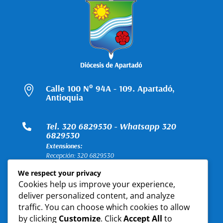
Calle 100 N° 94A - 109. Apartadó,

Antioquia
Tel. 320 6829530 - Whatsapp 320

6829530
Extensiones:
Recepción: 320 6829530
Contabilidad: 310 3676593
We respect your privacy
Talento Humano: 301 5151887
Cookies help us improve your experience,
deliver personalized content, and analyze
Horarios de atención:
}
traffic. You can choose which cookies to allow
Lunes a Viernes
by clicking
Customize
. Click
Accept All
to
8:00 a.m. a 12:00 p.m. – 2:00 p.m. a 5:30 p.m.