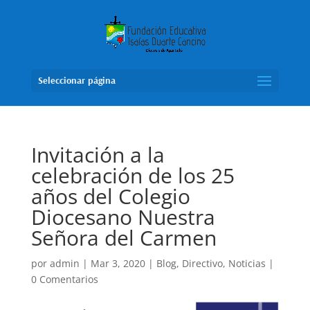
Seleccionar página
Invitación a la
celebración de los 25
años del Colegio
Diocesano Nuestra
Señora del Carmen
por
admin
|
Mar 3, 2020
|
Blog
,
Directivo
,
Noticias
|
0 Comentarios